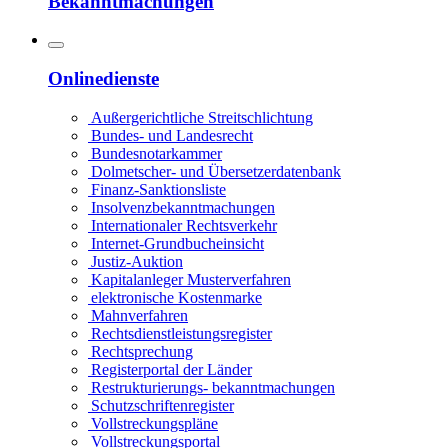
Bekanntmachungen
Onlinedienste
Außergerichtliche Streitschlichtung
Bundes- und Landesrecht
Bundesnotarkammer
Dolmetscher- und Übersetzerdatenbank
Finanz-Sanktionsliste
Insolvenz­bekanntmachungen
Internationaler Rechtsverkehr
Internet-Grundbucheinsicht
Justiz-Auktion
Kapitalanleger Musterverfahren
elektronische Kostenmarke
Mahnverfahren
Rechtsdienstleistungs­register
Rechtsprechung
Registerportal der Länder
Restrukturierungs- bekanntmachungen
Schutzschriftenregister
Vollstreckungspläne
Vollstreckungsportal