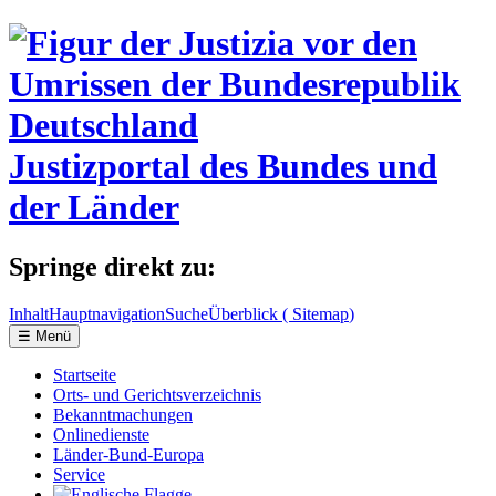
Justizportal
des Bundes und
der Länder
Springe direkt zu:
Inhalt
Hauptnavigation
Suche
Überblick (
Sitemap
)
☰
Menü
Startseite
Orts- und Gerichtsverzeichnis
Bekanntmachungen
Onlinedienste
Länder-Bund-Europa
Service