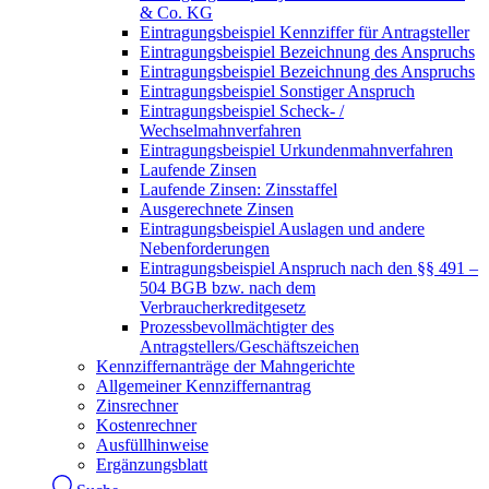
& Co. KG
Eintragungsbeispiel Kennziffer für Antragsteller
Eintragungsbeispiel Bezeichnung des Anspruchs
Eintragungsbeispiel Bezeichnung des Anspruchs
Eintragungsbeispiel Sonstiger Anspruch
Eintragungsbeispiel Scheck- /
Wechselmahnverfahren
Eintragungsbeispiel Urkundenmahnverfahren
Laufende Zinsen
Laufende Zinsen: Zinsstaffel
Ausgerechnete Zinsen
Eintragungsbeispiel Auslagen und andere
Nebenforderungen
Eintragungsbeispiel Anspruch nach den §§ 491 –
504 BGB bzw. nach dem
Verbraucherkreditgesetz
Prozessbevollmächtigter des
Antragstellers/Geschäftszeichen
Kennziffernanträge der Mahngerichte
Allgemeiner Kennziffernantrag
Zinsrechner
Kostenrechner
Ausfüllhinweise
Ergänzungsblatt