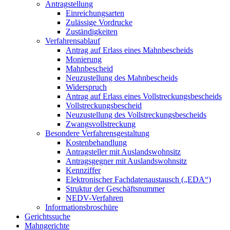
Antragstellung
Einreichungsarten
Zulässige Vordrucke
Zuständigkeiten
Verfahrensablauf
Antrag auf Erlass eines Mahnbescheids
Monierung
Mahnbescheid
Neuzustellung des Mahnbescheids
Widerspruch
Antrag auf Erlass eines Vollstreckungsbescheids
Vollstreckungsbescheid
Neuzustellung des Vollstreckungsbescheids
Zwangsvollstreckung
Besondere Verfahrensgestaltung
Kostenbehandlung
Antragsteller mit Auslandswohnsitz
Antragsgegner mit Auslandswohnsitz
Kennziffer
Elektronischer Fachdatenaustausch („EDA“)
Struktur der Geschäftsnummer
NEDV-Verfahren
Informationsbroschüre
Gerichtssuche
Mahngerichte