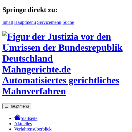
Springe direkt zu:
Inhalt
Hauptmenü
Servicemenü
Suche
Mahngerichte.de
Automatisiertes gerichtliches
Mahnverfahren
☰
Hauptmenü
Startseite
Aktuelles
Verfahrensüberblick