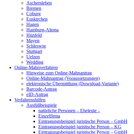
Aschersleben
Bremen
Coburg
Euskirchen
Hagen
Hamburg-Altona
Hünfeld
Mayen
Schleswig
Stuttgart
Uelzen
Wedding
Online-Mahnverfahren
Hinweise zum Online-Mahnantrag
Online-Mahnantrag (Voraussetzungen)
elektronische Übermittlung (Download-Variante)
Barcode-Antrag
eID-Antrag
Verfahrenshilfen
Ausfüllbeispiele
natürliche Personen – Eheleute –
Einzelfirma
Eintragungsbeispiel juristische Person – GmbH
Eintragungsbeispiel juristische Person – KG
Eintragungsbeispiel juristische Person – GmbH