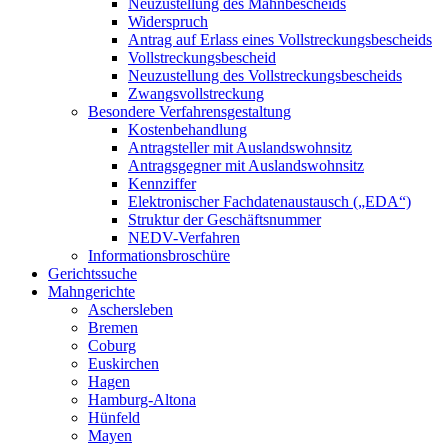
Neuzustellung des Mahnbescheids
Widerspruch
Antrag auf Erlass eines Vollstreckungsbescheids
Vollstreckungsbescheid
Neuzustellung des Vollstreckungsbescheids
Zwangsvollstreckung
Besondere Verfahrensgestaltung
Kostenbehandlung
Antragsteller mit Auslandswohnsitz
Antragsgegner mit Auslandswohnsitz
Kennziffer
Elektronischer Fachdatenaustausch („EDA“)
Struktur der Geschäftsnummer
NEDV-Verfahren
Informationsbroschüre
Gerichtssuche
Mahngerichte
Aschersleben
Bremen
Coburg
Euskirchen
Hagen
Hamburg-Altona
Hünfeld
Mayen