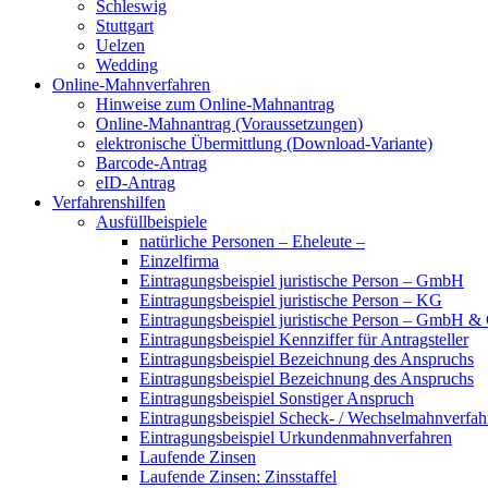
Schleswig
Stuttgart
Uelzen
Wedding
Online-Mahnverfahren
Hinweise zum Online-Mahnantrag
Online-Mahnantrag (Voraussetzungen)
elektronische Übermittlung (Download-Variante)
Barcode-Antrag
eID-Antrag
Verfahrenshilfen
Ausfüllbeispiele
natürliche Personen – Eheleute –
Einzelfirma
Eintragungsbeispiel juristische Person – GmbH
Eintragungsbeispiel juristische Person – KG
Eintragungsbeispiel juristische Person – GmbH 
Eintragungsbeispiel Kennziffer für Antragsteller
Eintragungsbeispiel Bezeichnung des Anspruchs
Eintragungsbeispiel Bezeichnung des Anspruchs
Eintragungsbeispiel Sonstiger Anspruch
Eintragungsbeispiel Scheck- / Wechselmahnverfah
Eintragungsbeispiel Urkundenmahnverfahren
Laufende Zinsen
Laufende Zinsen: Zinsstaffel