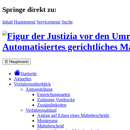
Springe direkt zu:
Inhalt
Hauptmenü
Servicemenü
Suche
Automatisiertes gerichtliches 
☰
Hauptmenü
Startseite
Aktuelles
Verfahrensüberblick
Antragstellung
Einreichungsarten
Zulässige Vordrucke
Zuständigkeiten
Verfahrensablauf
Antrag auf Erlass eines Mahnbescheids
Monierung
Mahnbescheid