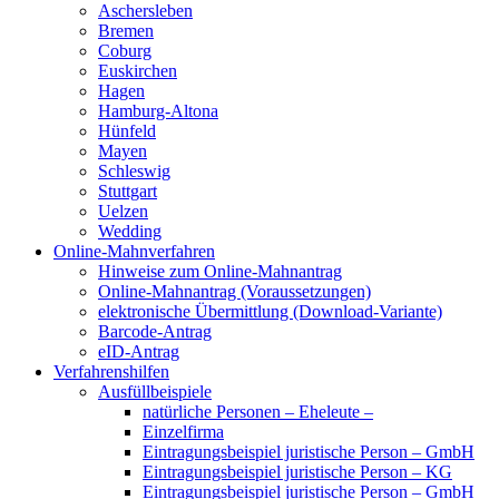
Aschersleben
Bremen
Coburg
Euskirchen
Hagen
Hamburg-Altona
Hünfeld
Mayen
Schleswig
Stuttgart
Uelzen
Wedding
Online-Mahnverfahren
Hinweise zum Online-Mahnantrag
Online-Mahnantrag (Voraussetzungen)
elektronische Übermittlung (Download-Variante)
Barcode-Antrag
eID-Antrag
Verfahrenshilfen
Ausfüllbeispiele
natürliche Personen – Eheleute –
Einzelfirma
Eintragungsbeispiel juristische Person – GmbH
Eintragungsbeispiel juristische Person – KG
Eintragungsbeispiel juristische Person – GmbH