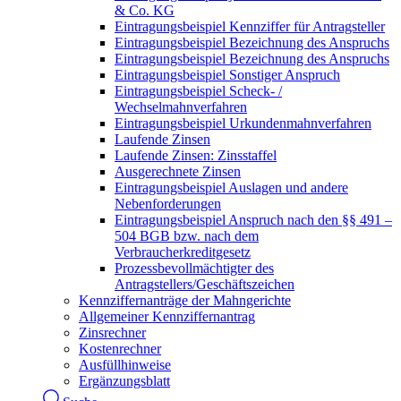
& Co. KG
Eintragungsbeispiel Kennziffer für Antragsteller
Eintragungsbeispiel Bezeichnung des Anspruchs
Eintragungsbeispiel Bezeichnung des Anspruchs
Eintragungsbeispiel Sonstiger Anspruch
Eintragungsbeispiel Scheck- /
Wechselmahnverfahren
Eintragungsbeispiel Urkundenmahnverfahren
Laufende Zinsen
Laufende Zinsen: Zinsstaffel
Ausgerechnete Zinsen
Eintragungsbeispiel Auslagen und andere
Nebenforderungen
Eintragungsbeispiel Anspruch nach den §§ 491 –
504 BGB bzw. nach dem
Verbraucherkreditgesetz
Prozessbevollmächtigter des
Antragstellers/Geschäftszeichen
Kennziffernanträge der Mahngerichte
Allgemeiner Kennziffernantrag
Zinsrechner
Kostenrechner
Ausfüllhinweise
Ergänzungsblatt