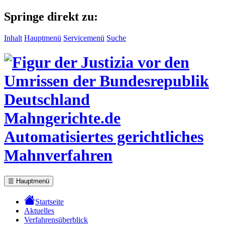
Springe direkt zu:
Inhalt
Hauptmenü
Servicemenü
Suche
Mahngerichte.de
Automatisiertes gerichtliches
Mahnverfahren
☰
Hauptmenü
Startseite
Aktuelles
Verfahrensüberblick