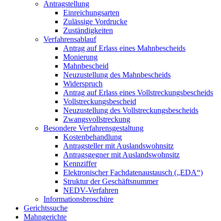
Antragstellung
Einreichungsarten
Zulässige Vordrucke
Zuständigkeiten
Verfahrensablauf
Antrag auf Erlass eines Mahnbescheids
Monierung
Mahnbescheid
Neuzustellung des Mahnbescheids
Widerspruch
Antrag auf Erlass eines Vollstreckungsbescheids
Vollstreckungsbescheid
Neuzustellung des Vollstreckungsbescheids
Zwangsvollstreckung
Besondere Verfahrensgestaltung
Kostenbehandlung
Antragsteller mit Auslandswohnsitz
Antragsgegner mit Auslandswohnsitz
Kennziffer
Elektronischer Fachdatenaustausch („EDA“)
Struktur der Geschäftsnummer
NEDV-Verfahren
Informationsbroschüre
Gerichtssuche
Mahngerichte