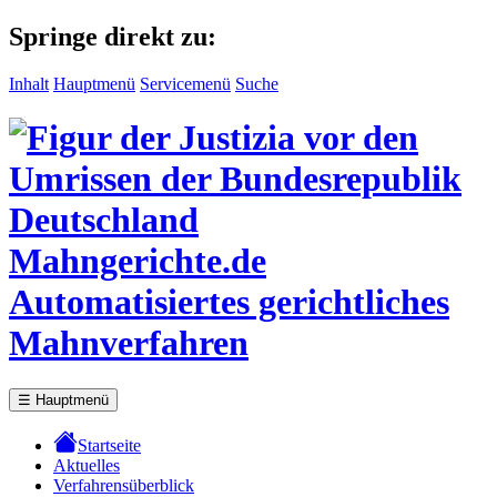
Springe direkt zu:
Inhalt
Hauptmenü
Servicemenü
Suche
Mahngerichte.de
Automatisiertes gerichtliches
Mahnverfahren
☰
Hauptmenü
Startseite
Aktuelles
Verfahrensüberblick