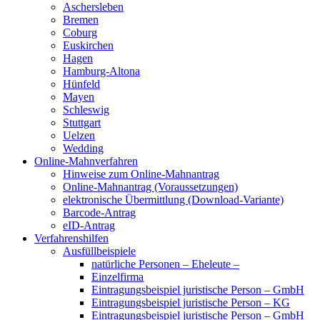
Aschersleben
Bremen
Coburg
Euskirchen
Hagen
Hamburg-Altona
Hünfeld
Mayen
Schleswig
Stuttgart
Uelzen
Wedding
Online-Mahnverfahren
Hinweise zum Online-Mahnantrag
Online-Mahnantrag (Voraussetzungen)
elektronische Übermittlung (Download-Variante)
Barcode-Antrag
eID-Antrag
Verfahrenshilfen
Ausfüllbeispiele
natürliche Personen – Eheleute –
Einzelfirma
Eintragungsbeispiel juristische Person – GmbH
Eintragungsbeispiel juristische Person – KG
Eintragungsbeispiel juristische Person – GmbH