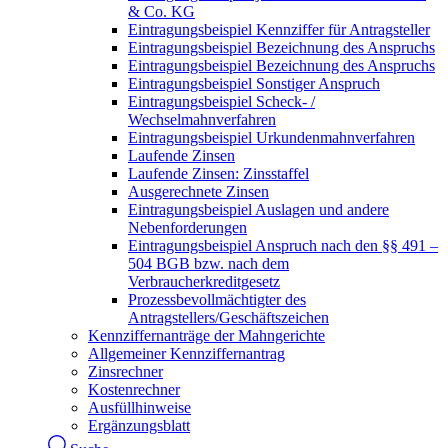
& Co. KG
Eintragungsbeispiel Kennziffer für Antragsteller
Eintragungsbeispiel Bezeichnung des Anspruchs
Eintragungsbeispiel Bezeichnung des Anspruchs
Eintragungsbeispiel Sonstiger Anspruch
Eintragungsbeispiel Scheck- /
Wechselmahnverfahren
Eintragungsbeispiel Urkundenmahnverfahren
Laufende Zinsen
Laufende Zinsen: Zinsstaffel
Ausgerechnete Zinsen
Eintragungsbeispiel Auslagen und andere
Nebenforderungen
Eintragungsbeispiel Anspruch nach den §§ 491 –
504 BGB bzw. nach dem
Verbraucherkreditgesetz
Prozessbevollmächtigter des
Antragstellers/Geschäftszeichen
Kennziffernanträge der Mahngerichte
Allgemeiner Kennziffernantrag
Zinsrechner
Kostenrechner
Ausfüllhinweise
Ergänzungsblatt