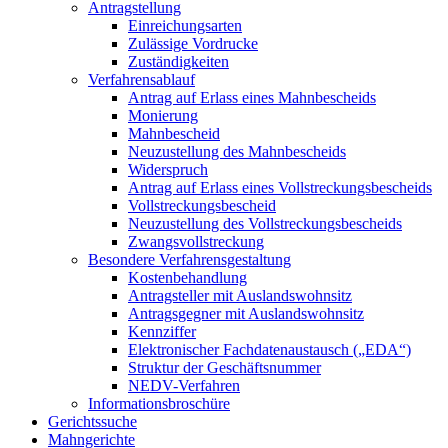
Antragstellung
Einreichungsarten
Zulässige Vordrucke
Zuständigkeiten
Verfahrensablauf
Antrag auf Erlass eines Mahnbescheids
Monierung
Mahnbescheid
Neuzustellung des Mahnbescheids
Widerspruch
Antrag auf Erlass eines Vollstreckungsbescheids
Vollstreckungsbescheid
Neuzustellung des Vollstreckungsbescheids
Zwangsvollstreckung
Besondere Verfahrensgestaltung
Kostenbehandlung
Antragsteller mit Auslandswohnsitz
Antragsgegner mit Auslandswohnsitz
Kennziffer
Elektronischer Fachdatenaustausch („EDA“)
Struktur der Geschäftsnummer
NEDV-Verfahren
Informationsbroschüre
Gerichtssuche
Mahngerichte