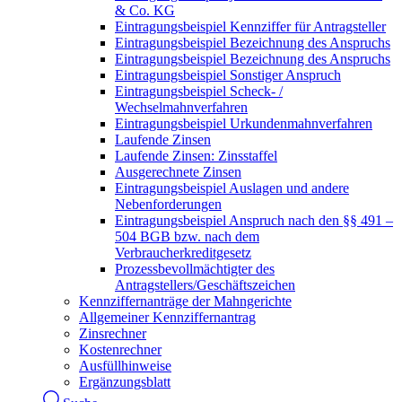
& Co. KG
Eintragungsbeispiel Kennziffer für Antragsteller
Eintragungsbeispiel Bezeichnung des Anspruchs
Eintragungsbeispiel Bezeichnung des Anspruchs
Eintragungsbeispiel Sonstiger Anspruch
Eintragungsbeispiel Scheck- /
Wechselmahnverfahren
Eintragungsbeispiel Urkundenmahnverfahren
Laufende Zinsen
Laufende Zinsen: Zinsstaffel
Ausgerechnete Zinsen
Eintragungsbeispiel Auslagen und andere
Nebenforderungen
Eintragungsbeispiel Anspruch nach den §§ 491 –
504 BGB bzw. nach dem
Verbraucherkreditgesetz
Prozessbevollmächtigter des
Antragstellers/Geschäftszeichen
Kennziffernanträge der Mahngerichte
Allgemeiner Kennziffernantrag
Zinsrechner
Kostenrechner
Ausfüllhinweise
Ergänzungsblatt