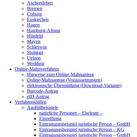
Aschersleben
Bremen
Coburg
Euskirchen
Hagen
Hamburg-Altona
Hünfeld
Mayen
Schleswig
Stuttgart
Uelzen
Wedding
Online-Mahnverfahren
Hinweise zum Online-Mahnantrag
Online-Mahnantrag (Voraussetzungen)
elektronische Übermittlung (Download-Variante)
Barcode-Antrag
eID-Antrag
Verfahrenshilfen
Ausfüllbeispiele
natürliche Personen – Eheleute –
Einzelfirma
Eintragungsbeispiel juristische Person – GmbH
Eintragungsbeispiel juristische Person – KG
Eintragungsbeispiel juristische Person – GmbH