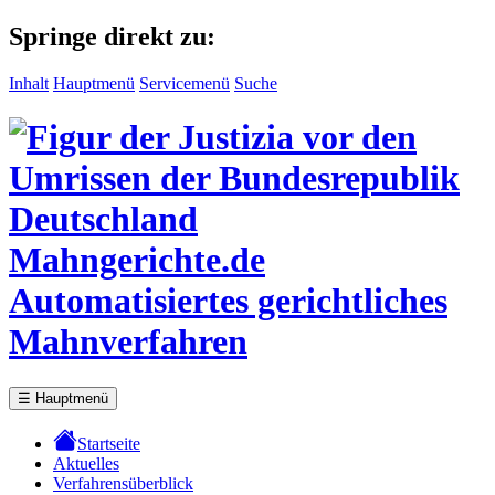
Springe direkt zu:
Inhalt
Hauptmenü
Servicemenü
Suche
Mahngerichte.de
Automatisiertes gerichtliches
Mahnverfahren
☰
Hauptmenü
Startseite
Aktuelles
Verfahrensüberblick