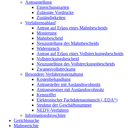
Antragstellung
Einreichungsarten
Zulässige Vordrucke
Zuständigkeiten
Verfahrensablauf
Antrag auf Erlass eines Mahnbescheids
Monierung
Mahnbescheid
Neuzustellung des Mahnbescheids
Widerspruch
Antrag auf Erlass eines Vollstreckungsbescheids
Vollstreckungsbescheid
Neuzustellung des Vollstreckungsbescheids
Zwangsvollstreckung
Besondere Verfahrensgestaltung
Kostenbehandlung
Antragsteller mit Auslandswohnsitz
Antragsgegner mit Auslandswohnsitz
Kennziffer
Elektronischer Fachdatenaustausch („EDA“)
Struktur der Geschäftsnummer
NEDV-Verfahren
Informationsbroschüre
Gerichtssuche
Mahngerichte